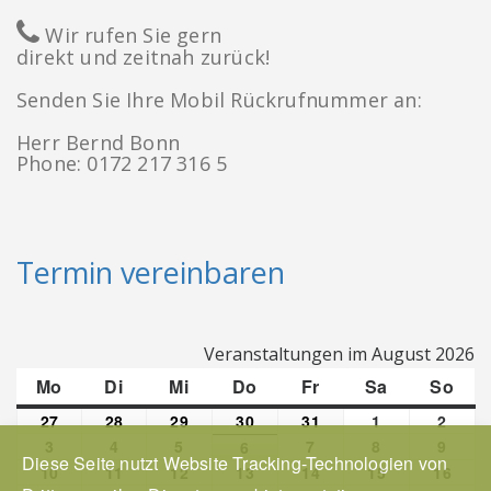
Wir rufen Sie gern
direkt und zeitnah zurück!
Senden Sie Ihre Mobil Rückrufnummer an:
Herr Bernd Bonn
Phone: 0172 217 316 5
Termin vereinbaren
Veranstaltungen im August 2026
Mo
Montag
Di
Dienstag
Mi
Mittwoch
Do
Donnerstag
Fr
Freitag
Sa
Samstag
So
Son
27
Juli
28
Juli
29
Juli
30
Juli
31
Juli
1
August
2
Augu
27,
28,
29,
30,
31,
1,
2,
3
August
4
August
5
August
7
August
8
August
9
Augu
6
August
Diese Seite nutzt Website Tracking-Technologien von
2026
2026
2026
2026
2026
2026
2026
3,
4,
5,
7,
8,
9,
6,
10
August
11
August
12
August
13
August
14
August
15
August
16
Augu