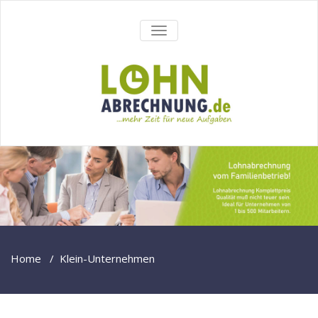
Skip
to
SCHALTE
content
NAVIGATION
Home
/
Klein-Unternehmen