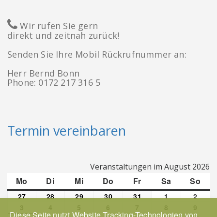
Wir rufen Sie gern
direkt und zeitnah zurück!
Senden Sie Ihre Mobil Rückrufnummer an:
Herr Bernd Bonn
Phone: 0172 217 316 5
Termin vereinbaren
Veranstaltungen im August 2026
Mo
Montag
Di
Dienstag
Mi
Mittwoch
Do
Donnerstag
Fr
Freitag
Sa
Samstag
So
Son
27
Juli
28
Juli
29
Juli
30
Juli
31
Juli
1
August
2
Augu
27,
28,
29,
30,
31,
1,
2,
3
August
4
August
5
August
6
August
7
August
8
August
9
Augu
Diese Seite nutzt Website Tracking-Technologien von