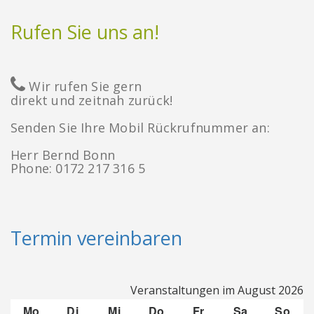
Rufen Sie uns an!
Wir rufen Sie gern
direkt und zeitnah zurück!
Senden Sie Ihre Mobil Rückrufnummer an:
Herr Bernd Bonn
Phone: 0172 217 316 5
Termin vereinbaren
Veranstaltungen im August 2026
Mo
Montag
Di
Dienstag
Mi
Mittwoch
Do
Donnerstag
Fr
Freitag
Sa
Samstag
So
Son