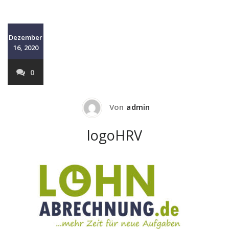
Dezember
16, 2020
0
Von
admin
logoHRV