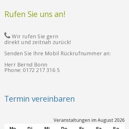
Rufen Sie uns an!
Wir rufen Sie gern
direkt und zeitnah zurück!
Senden Sie Ihre Mobil Rückrufnummer an:
Herr Bernd Bonn
Phone: 0172 217 316 5
Termin vereinbaren
Veranstaltungen im August 2026
Mo
Montag
Di
Dienstag
Mi
Mittwoch
Do
Donnerstag
Fr
Freitag
Sa
Samstag
So
Son