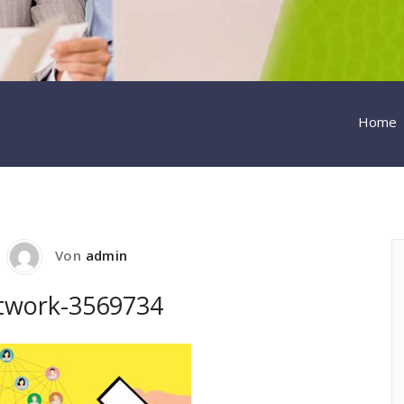
Home
Von
admin
twork-3569734