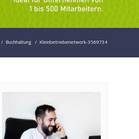
/
Buchhaltung
/
Kleinbetriebe
network-3569734