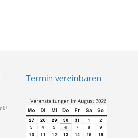
!
Termin vereinbaren
Veranstaltungen im August 2026
ck!
Mo
Montag
Di
Dienstag
Mi
Mittwoch
Do
Donnerstag
Fr
Freitag
Sa
Samstag
So
Sonntag
27
Juli
28
Juli
29
Juli
30
Juli
31
Juli
1
August
2
August
27,
28,
29,
30,
31,
1,
2,
3
August
4
August
5
August
7
August
8
August
9
August
6
August
2026
2026
2026
2026
2026
2026
2026
3,
4,
5,
7,
8,
9,
6,
10
August
11
August
12
August
13
August
14
August
15
August
16
August