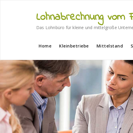
Skip
to
Lohnabrechnung vom F
content
Das Lohnbüro für kleine und mittelgroße Unter
Home
Kleinbetriebe
Mittelstand
S